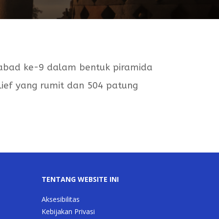
abad ke-9 dalam bentuk piramida
lief yang rumit dan 504 patung
TENTANG WEBSITE INI
Aksesibilitas
Kebijakan Privasi