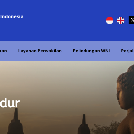
 Indonesia
kan
Layanan Perwakilan
Pelindungan WNI
Perja
dur