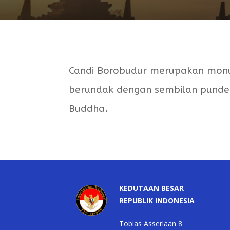
Candi Borobudur merupakan monu
berundak dengan sembilan punden 
Buddha.
KEDUTAAN BESAR
REPUBLIK INDONESIA
Tobias Asserlaan 8