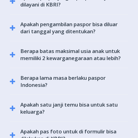
dilayani di KBRI?
Perpanjangan Paspor hanya bisa dilayani di KBRI dengan
Apakah pengambilan paspor bisa diluar
melengkapi beberapa persyaratan yang bisa dicek ke
dari tanggal yang ditentukan?
website
https://indonesia.nl/layanan-paspor/
. Terkecuali
imigrasi KBRI sedang ada pelayanan outreach.
Bisa, selama pemohon datang diatas tanggal yang sudah
Berapa batas maksimal usia anak untuk
ditentukan dan maksimal satu bulan setelah tanggal yang
memiliki 2 kewarganegaraan atau lebih?
sudah ditentukan. Pemohon dapat datang setiap hari kerja
antara jam 2-3 siang.
Maksimal usia 18 tahun atau bisa diperpanjang sampai 21
Berapa lama masa berlaku paspor
tahun jika belum dapat menentukan.
Indonesia?
Untuk WNI yang berdomisili di luar negeri termasuk
Apakah satu janji temu bisa untuk satu
Belanda, masa berlaku paspor adalah 5 tahun.
keluarga?
Tidak, setiap pemohon wajib membuat janji temu masing-
Apakah pas foto untuk di formulir bisa
masing.