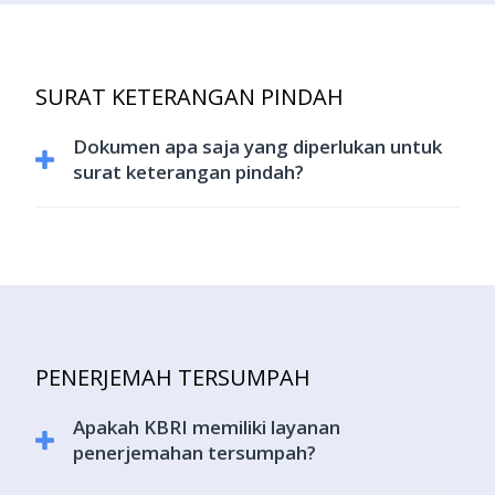
melalui surat elektronik (e-mail). Kementerian Luar Negeri
dan Perwakilan RI tidak menyediakan KMILN dalam bentuk
cetak fisik
SURAT KETERANGAN PINDAH
Dokumen apa saja yang diperlukan untuk
surat keterangan pindah?
Dokumen yang diperlukan:
Daftar barang pindahan
Surat Keterangan Pelaporan Pindah
(Uitschrijving/Deregistration) dari Gemeente tempat
domisili di Belanda
PENERJEMAH TERSUMPAH
Fotokopi dari dokumen berikut:
Apakah KBRI memiliki layanan
Paspor
penerjemahan tersumpah?
KTP