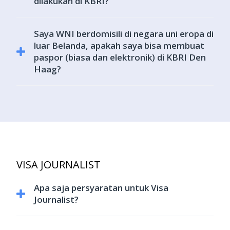
dilakukan di KBRI?
Tidak, pas foto untuk di formulir wajib dipenuhi sebelum
Saya WNI berdomisili di negara uni eropa di
datang ke KBRI. Foto yang akan diambil di KBRI adalah
luar Belanda, apakah saya bisa membuat
untuk foto biodata di paspor
paspor (biasa dan elektronik) di KBRI Den
Haag?
Tidak, sesuai dengan peraturan yang berlaku, WNI hanya
dapat membuat paspor di perwakilan Indonesia dimana
WNI tersebut berdomisili
VISA JOURNALIST
Apa saja persyaratan untuk Visa
Journalist?
Paspor yang masih berlaku (dengan masa berlaku