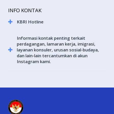
warga-negara-indonesia-beragama-islam
Untuk informasi lebih lanjut terkait pernikahan dapat dilihat
INFO KONTAK
di: https://kemlu.go.id/denhaag/pelayanan-
perwakilan/pelayanan-konsuler/perkawinan-sesama-
KBRI Hotline
warga-negara-indonesia-beragama-islam
Layanan Konsuler Keadaan Darurat: +31 62 88 60 509
Informasi kontak penting terkait
Layanan Keimigrasian dan Paspor Darurat: +31 68 28 49
perdagangan, lamaran kerja, imigrasi,
252
layanan konsuler, urusan sosial-budaya,
dan lain-lain tercantumkan di akun
Instagram kami.
https://kemlu.go.id/denhaag