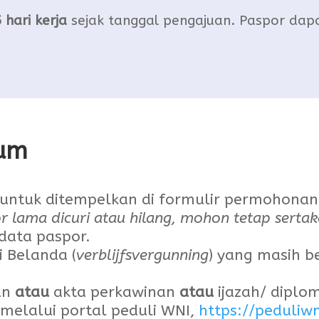
 hari kerja
sejak tanggal pengajuan. Paspor dapat
mum
 untuk ditempelkan di formulir permohonan
r lama dicuri atau hilang, mohon tetap serta
data paspor.
i Belanda (
verblijfsvergunning
) yang masih b
an
atau
akta perkawinan
atau
ijazah/ diplo
i melalui portal peduli WNI,
https://peduliwn