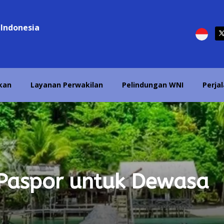
 Indonesia
kan
Layanan Perwakilan
Pelindungan WNI
Perja
Paspor untuk Dewasa