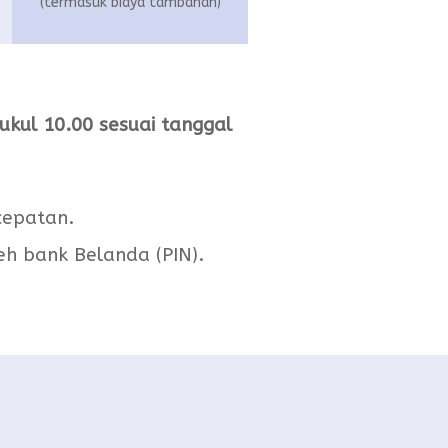
(termasuk biaya tambahan)
kul 10.00 sesuai tanggal
cepatan.
h bank Belanda (PIN).