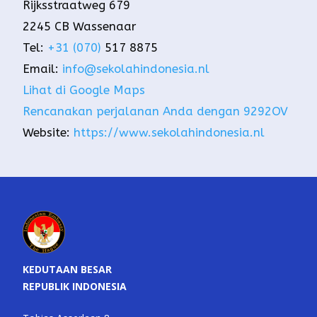
Rijksstraatweg 679
2245 CB Wassenaar
Tel:
+31 (070)
517 8875
Email:
info@sekolahindonesia.nl
Lihat di Google Maps
Rencanakan perjalanan Anda dengan 9292OV
Website:
https://www.sekolahindonesia.nl
KEDUTAAN BESAR
REPUBLIK INDONESIA